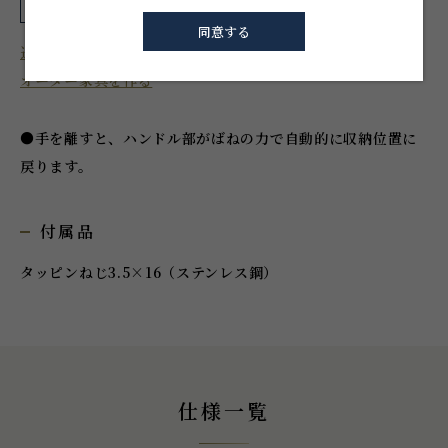
シェアする
同意する
近くのショールームを探す
オーダー家具を作る
●手を離すと、ハンドル部がばねの力で自動的に収納位置に
戻ります。
付属品
タッピンねじ3.5×16（ステンレス鋼）
仕様一覧