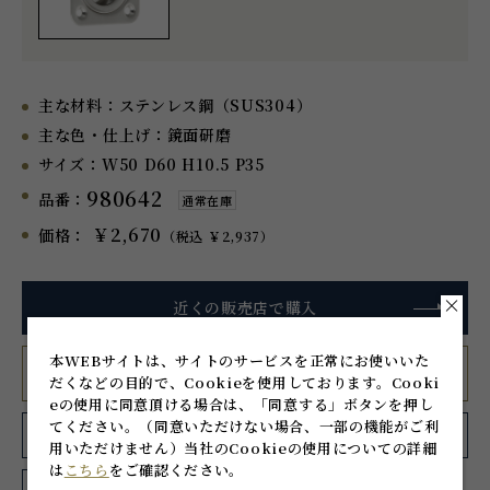
主な材料：
ステンレス鋼（SUS304）
主な色・仕上げ：
鏡面研磨
サイズ：
W50 D60 H10.5 P35
980642
品番：
通常在庫
￥2,670
価格：
（税込 ￥2,937）
近くの販売店で購入
本WEBサイトは、サイトのサービスを正常にお使いいた
スガツネットで購入
だくなどの目的で、Cookieを使用しております。
Cooki
eの使用に同意頂ける場合は、「同意する」ボタンを押し
てください。
（同意いただけない場合、一部の機能がご利
CAD
お気に入り
に追加
用いただけません）
当社のCookieの使用についての詳細
は
こちら
をご確認ください。