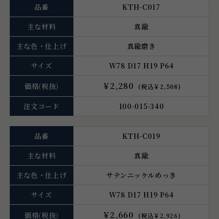
品番
KTH-C017
主な材料
真鍮
主な色・仕上げ
真鍮磨き
サイズ
W78 D17 H19 P64
￥2,280
価格
(税抜)
(税込￥2,508)
注文コード
100-015-340
品番
KTH-C019
主な材料
真鍮
主な色・仕上げ
サテンニッケルめっき
サイズ
W78 D17 H19 P64
￥2,660
価格
(税抜)
(税込￥2,926)