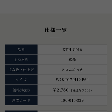
仕様一覧
品番
KTH-C016
主な材料
真鍮
主な色・仕上げ
クロムめっき
サイズ
W78 D17 H19 P64
￥2,760
価格
(税抜)
(税込￥3,036)
注文コード
100-015-339