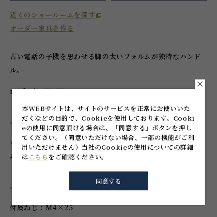
近くのショールームを探す
オーダー家具を作る
古い電話の子機を思わせる脚の太いフォルムが独特なハンド
ル。
made in ITALY
本WEBサイトは、サイトのサービスを正常にお使いいた
だくなどの目的で、Cookieを使用しております。
Cooki
注意事項
eの使用に同意頂ける場合は、「同意する」ボタンを押し
てください。
（同意いただけない場合、一部の機能がご利
本品は輸入品です。不良があった場合、原則的に代品交換の
用いただけません）
当社のCookieの使用についての詳細
みの対応となります。
は
こちら
をご確認ください。
同意する
付属品
付属ねじ：M4×25