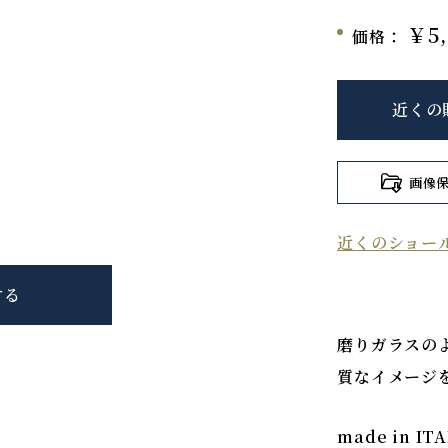
￥5,
価格：
近くの
画像
近くのショー
する
磨りガラスの
質なイメージ
made in IT