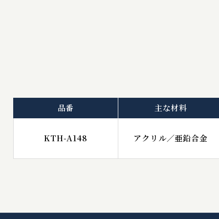
品番
主な材料
KTH-A148
アクリル／亜鉛合金