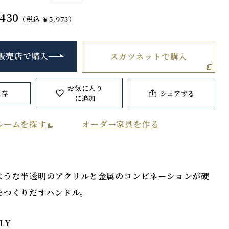
430
（税込 ￥5,973）
販売店で購入
スガツネットで購入
お気に入り
保存
シェアする
に追加
ルームを探す
オーダー家具を作る
ような半透明のアクリルと金属のコンビネーションが硬
をつくりだすハンドル。
ALY