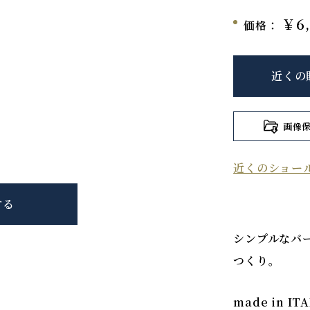
￥6,
価格：
近くの
画像
近くのショー
する
シンプルなバ
つくり。
made in IT