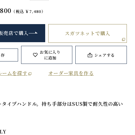
800
（税込 ￥7,480）
販売店で購入
スガツネットで購入
お気に入り
保存
シェアする
に追加
ルームを探す
オーダー家具を作る
ータイプハンドル。持ち手部分はSUS製で耐久性の高い
ALY