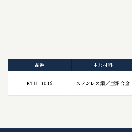
品番
主な材料
KTH-B036
ステンレス鋼／亜鉛合金