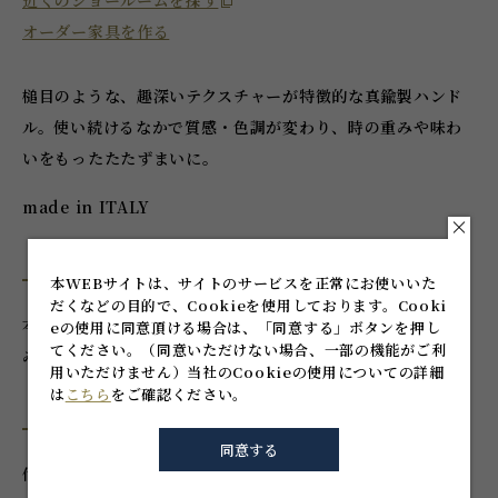
近くのショールームを探す
オーダー家具を作る
槌目のような、趣深いテクスチャーが特徴的な真鍮製ハンド
ル。使い続けるなかで質感・色調が変わり、時の重みや味わ
いをもったたたずまいに。
made in ITALY
注意事項
本WEBサイトは、サイトのサービスを正常にお使いいた
だくなどの目的で、Cookieを使用しております。
Cooki
本品は輸入品です。不良があった場合、原則的に代品交換の
eの使用に同意頂ける場合は、「同意する」ボタンを押し
てください。
（同意いただけない場合、一部の機能がご利
みの対応となります。
用いただけません）
当社のCookieの使用についての詳細
は
こちら
をご確認ください。
付属品
同意する
付属ねじ：M4×25