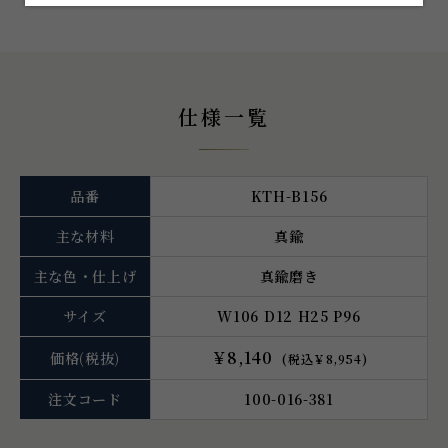
仕様一覧
品番
KTH-B156
主な材料
真鍮
主な色・仕上げ
真鍮磨き
サイズ
W106 D12 H25 P96
￥8,140
価格
(税抜)
(税込￥8,954)
注文コード
100-016-381