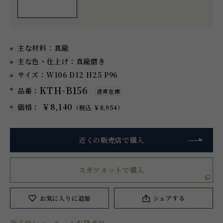
主な材料：
真鍮
主な色・仕上げ：
真鍮磨き
サイズ：
W106 D12 H25 P96
KTH-B156
品番：
通常在庫
￥8,140
価格：
（税込 ￥8,954）
近くの販売店で購入
スガツネットで購入
お気に入り
に追加
シェアする