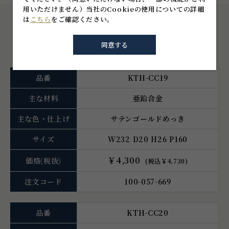
用いただけません）
当社のCookieの使用についての詳細
は
こちら
をご確認ください。
仕様一覧
同意する
品番
KTH-CC19
主な材料
亜鉛合金
主な色・仕上げ
サテンゴールドめっき
サイズ
W232 D20 H26 P160
￥4,300
価格
(税抜)
(税込￥4,730)
注文コード
100-057-669
品番
KTH-CC20