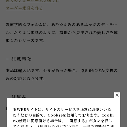
近くのショールームを探す
オーダー家具を作る
幾何学的なフォルムに、あたたかみのあるエッジのディテー
ル。たとえば馬具のように、機能から見出された美しさを体
現したシリーズです。
注意事項
本品は輸入品です。不良があった場合、原則的に代品交換の
みの対応となります。
付属品
付属ねじ：M4×25
本WEBサイトは、サイトのサービスを正常にお使いいた
だくなどの目的で、Cookieを使用しております。
Cooki
eの使用に同意頂ける場合は、「同意する」ボタンを押し
てください。
（同意いただけない場合、一部の機能がご利