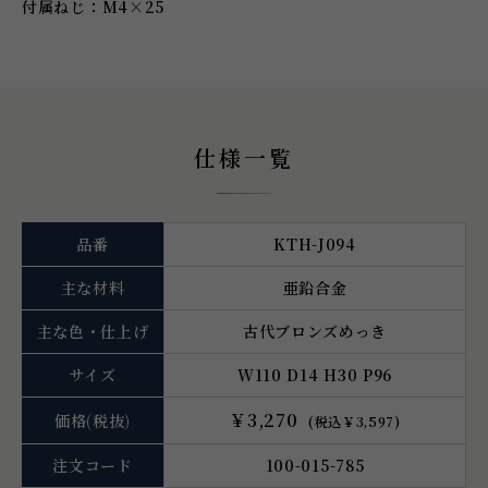
付属ねじ：M4×25
仕様一覧
品番
KTH-J094
主な材料
亜鉛合金
主な色・仕上げ
古代ブロンズめっき
サイズ
W110 D14 H30 P96
￥3,270
価格
(税抜)
(税込￥3,597)
注文コード
100-015-785