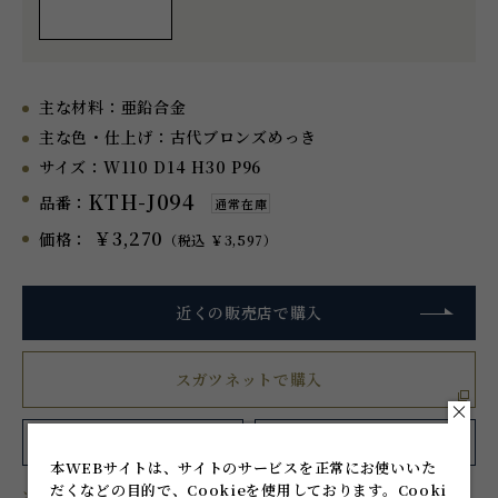
主な材料：
亜鉛合金
主な色・仕上げ：
古代ブロンズめっき
サイズ：
W110 D14 H30 P96
KTH-J094
品番：
通常在庫
￥3,270
価格：
（税込 ￥3,597）
近くの販売店で購入
スガツネットで購入
お気に入り
に追加
シェアする
本WEBサイトは、サイトのサービスを正常にお使いいた
だくなどの目的で、Cookieを使用しております。
Cooki