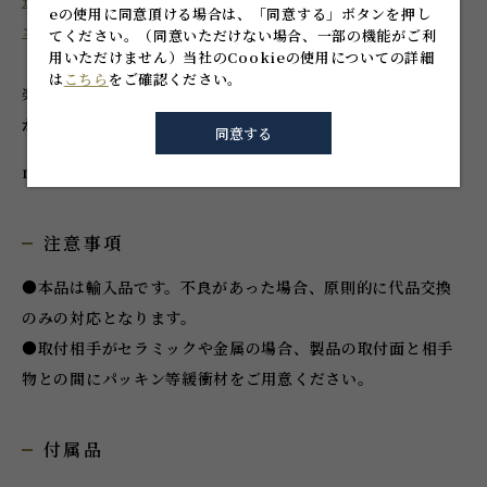
近くのショールームを探す
eの使用に同意頂ける場合は、「同意する」ボタンを押し
オーダー家具を作る
てください。
（同意いただけない場合、一部の機能がご利
用いただけません）
当社のCookieの使用についての詳細
は
こちら
をご確認ください。
楽器のような曲線で構成されたフォルムと、ブロンズの光沢
がクラシカルな雰囲気を演出。
同意する
made in SPAIN
注意事項
●本品は輸入品です。不良があった場合、原則的に代品交換
のみの対応となります。
●取付相手がセラミックや金属の場合、製品の取付面と相手
物との間にパッキン等緩衝材をご用意ください。
付属品