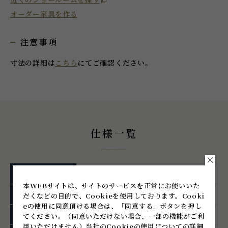
オーダー家具を作る
注意事項
寸法の詳細は
こちら
にてご確認ください。
仕様一覧
品番
MN1109Z50B114
本WEBサイトは、サイトのサービスを正常にお使いいた
主な材料
亜鉛合金（ZDC)
だくなどの目的で、Cookieを使用しております。
Cooki
eの使用に同意頂ける場合は、「同意する」ボタンを押し
主な色・仕上げ
マットクロム
てください。
（同意いただけない場合、一部の機能がご利
用いただけません）
当社のCookieの使用についての詳細