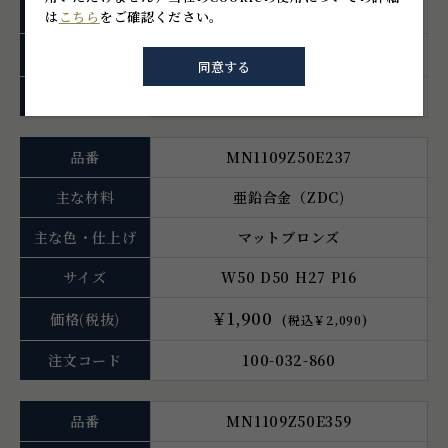
サイズ
W50 D50 H27 P16
は
こちら
をご確認ください。
￥2,140
価格
(税抜)
(税込￥2,354)
同意する
注文コード
100-032-858
品番
MN1109Z50E237
主な材料
亜鉛合金（ZDC)
主な色・仕上げ
マットブロンズ
サイズ
W50 D50 H27 P16
￥1,900
価格
(税抜)
(税込￥2,090)
注文コード
100-032-860
品番
MN1109Z50E359