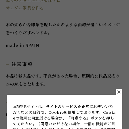
オーダー家具を作る
木の柔らかな印象を現したかのような曲線が優しいイメージ
をつくりだすハンドル。
made in SPAIN
注意事項
本品は輸入品です。不良があった場合、原則的に代品交換の
みの対応となります。
付属品
本WEBサイトは、サイトのサービスを正常にお使いいた
だくなどの目的で、Cookieを使用しております。
Cooki
付属ねじ：タッピンねじ3×25
eの使用に同意頂ける場合は、「同意する」ボタンを押し
てください。
（同意いただけない場合、一部の機能がご利