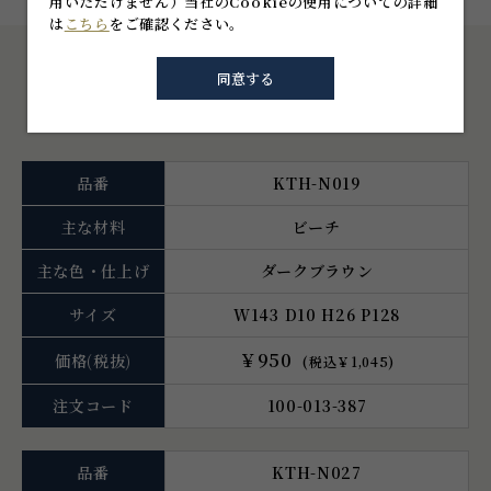
用いただけません）
当社のCookieの使用についての詳細
は
こちら
をご確認ください。
同意する
仕様一覧
品番
KTH-N019
主な材料
ビーチ
主な色・仕上げ
ダークブラウン
サイズ
W143 D10 H26 P128
￥950
価格
(税抜)
(税込￥1,045)
注文コード
100-013-387
品番
KTH-N027