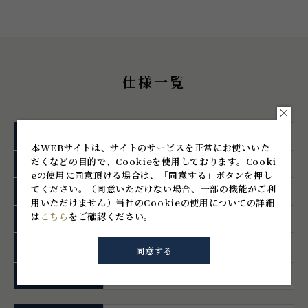
仕様一覧
品番
KTH-B070
本WEBサイトは、サイトのサービスを正常にお使いいた
だくなどの目的で、Cookieを使用しております。
Cooki
主な材料
樹脂／亜鉛合金
eの使用に同意頂ける場合は、「同意する」ボタンを押し
てください。
（同意いただけない場合、一部の機能がご利
主な色・仕上げ
レッド/サテンニッケルめっき
用いただけません）
当社のCookieの使用についての詳細
は
こちら
をご確認ください。
サイズ
W25 H21
￥1,140
価格
(税抜)
(税込￥1,254)
同意する
注文コード
100-015-266