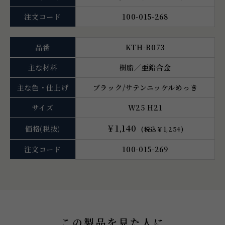
注文コード
100-015-268
品番
KTH-B073
主な材料
樹脂／亜鉛合金
主な色・仕上げ
ブラック/サテンニッケルめっき
サイズ
W25 H21
￥1,140
価格
(税抜)
(税込￥1,254)
注文コード
100-015-269
この製品を見た人に