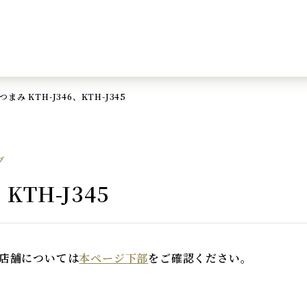
まみ KTH-J346、KTH-J345
ブ
KTH-J345
店舗については
本ページ下部
をご確認ください。