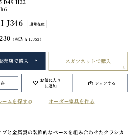
5 D49 H22
 h6
H-J346
通常在庫
230
（税込 ￥1,353）
販売店で購入
スガツネットで購入
お気に入り
保存
シェアする
に追加
ルームを探す
オーダー家具を作る
ノブと金属製の装飾的なベースを組み合わせたクラシカ