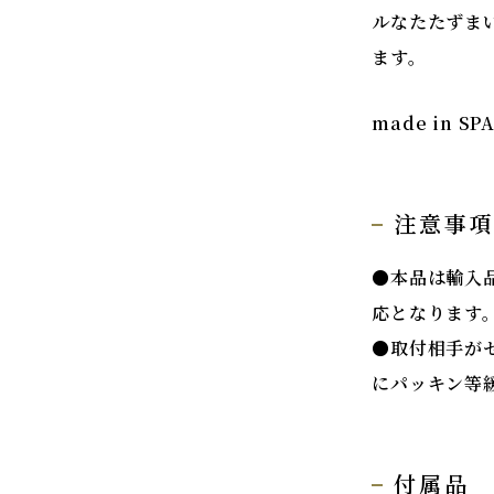
ルなたたずま
ます。
made in SP
注意事
●本品は輸入
応となります
●取付相手が
にパッキン等
付属品