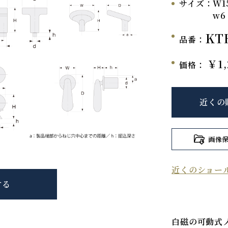
サイズ：
W1
w6
KT
品番：
￥1,
価格：
近くの
画像
近くのショー
する
白磁の可動式