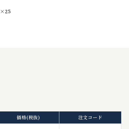
×25
価格
(税抜)
注文コード