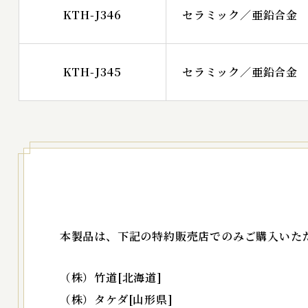
KTH-J346
セラミック／亜鉛合金
KTH-J345
セラミック／亜鉛合金
本製品は、下記の特約販売店でのみご購入いた
（株）竹道[北海道]
（株）タケダ[山形県]