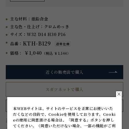
主な材料：
亜鉛合金
主な色・仕上げ：
クロムめっき
サイズ：
W32 D14 H30 P16
KTH-B129
品番：
通常在庫
￥1,040
価格：
（税込 ￥1,144）
近くの販売店で購入
スガツネットで購入
お気に入り
に追加
シェアする
本WEBサイトは、サイトのサービスを正常にお使いいた
だくなどの目的で、Cookieを使用しております。
Cooki
eの使用に同意頂ける場合は、「同意する」ボタンを押し
近くのショールームを探す
てください。
（同意いただけない場合、一部の機能がご利
オーダー家具を作る