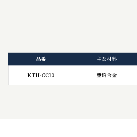
品番
主な材料
KTH-CC10
亜鉛合金