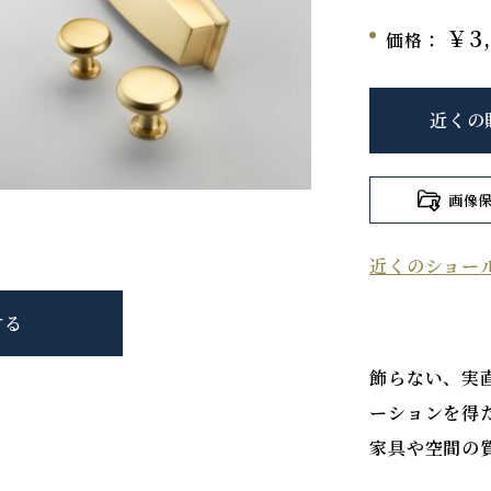
￥3,
価格：
近くの
画像
近くのショー
する
飾らない、実
ーションを得
家具や空間の