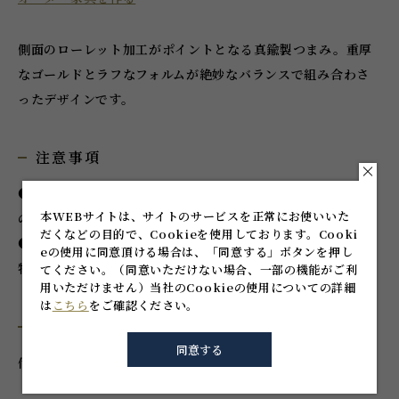
側面のローレット加工がポイントとなる真鍮製つまみ。重厚
なゴールドとラフなフォルムが絶妙なバランスで組み合わさ
ったデザインです。
注意事項
●本品は輸入品です。不良があった場合、原則的に代品交換
本WEBサイトは、サイトのサービスを正常にお使いいた
のみの対応となります。
だくなどの目的で、Cookieを使用しております。
Cooki
●取付相手がセラミックや金属の場合、製品の取付面と相手
eの使用に同意頂ける場合は、「同意する」ボタンを押し
物との間にパッキン等緩衝材をご用意ください。
てください。
（同意いただけない場合、一部の機能がご利
用いただけません）
当社のCookieの使用についての詳細
は
こちら
をご確認ください。
付属品
同意する
付属ねじ：M4×25