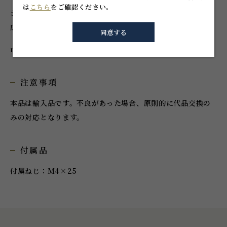
は
こちら
をご確認ください。
シンプルな円盤状のつまみ。アンティークからモダンまで幅
広いテイストに合わせられます。
同意する
made in SPAIN
注意事項
本品は輸入品です。不良があった場合、原則的に代品交換の
みの対応となります。
付属品
付属ねじ：M4×25