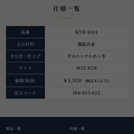
仕様一覧
品番
KTH-I001
主な材料
亜鉛合金
主な色・仕上げ
ダルニッケルめっき
サイズ
W33 H28
￥1,520
価格
(税抜)
(税込￥1,672)
注文コード
100-015-622
製品一覧
特集一覧