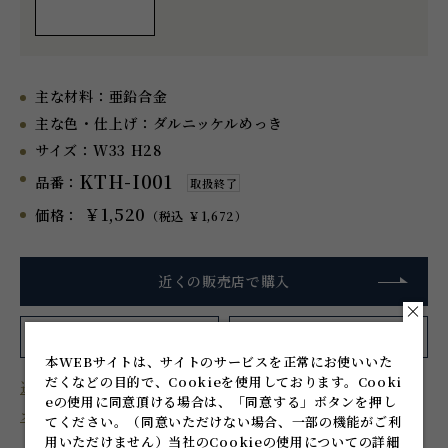
主な材料：
亜鉛合金
主な色・仕上げ：
ダルニッケルめっき
サイズ：
W33 H28
KTH-I001
品番：
取扱終了
￥1,520
価格：
（税込 ￥1,672）
近くの販売店で購入
お気に入り
に追加
シェアする
本WEBサイトは、サイトのサービスを正常にお使いいた
だくなどの目的で、Cookieを使用しております。
Cooki
近くのショールームを探す
eの使用に同意頂ける場合は、「同意する」ボタンを押し
オーダー家具を作る
てください。
（同意いただけない場合、一部の機能がご利
用いただけません）
当社のCookieの使用についての詳細