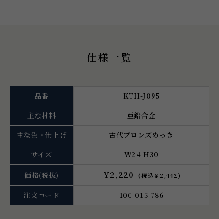
仕様一覧
品番
KTH-J095
主な材料
亜鉛合金
主な色・仕上げ
古代ブロンズめっき
サイズ
W24 H30
￥2,220
価格
(税抜)
(税込￥2,442)
注文コード
100-015-786