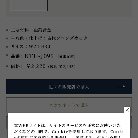
主な材料：
亜鉛合金
主な色・仕上げ：
古代ブロンズめっき
サイズ：
W24 H30
KTH-J095
品番：
通常在庫
￥2,220
価格：
（税込 ￥2,442）
近くの販売店で購入
スガツネットで購入
お気に入り
に追加
シェアする
本WEBサイトは、サイトのサービスを正常にお使いいた
だくなどの目的で、Cookieを使用しております。
Cooki
eの使用に同意頂ける場合は、「同意する」ボタンを押し