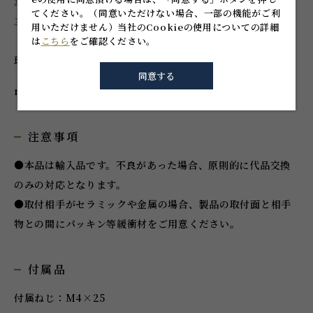
近くのショールームを探す
てください。
（同意いただけない場合、一部の機能がご利
オーダー家具を作る
用いただけません）
当社のCookieの使用についての詳細
は
こちら
をご確認ください。
球体を彩るブロンズの光沢がクラシカルな雰囲気を演出。
同意する
made in SPAIN
注意事項
●本品は輸入品です。不良があった場合、原則的に代品交換
のみの対応となります。
●取付相手がセラミックや金属の場合、製品の取付面と相手
物との間にパッキン等緩衝材をご用意ください。
付属品
付属ねじ：M4×25