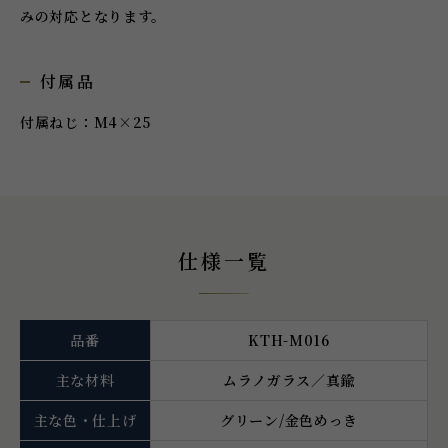
みの対応となります。
付属品
付属ねじ：M4×25
仕様一覧
品番
KTH-M016
主な材料
ムラノガラス／真鍮
主な色・仕上げ
グリーン/金色めっき