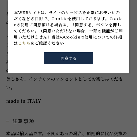
本WEBサイトは、サイトのサービスを正常にお使いいた
花の蕾を思わせる、曲線の美しい渦巻形。職人による1点ずつ
だくなどの目的で、Cookieを使用しております。
Cooki
のハンドメイド品。
eの使用に同意頂ける場合は、「同意する」ボタンを押し
てください。
（同意いただけない場合、一部の機能がご利
イタリア北東、水の都の名を冠し、繊細優美な装飾で知られ
用いただけません）
当社のCookieの使用についての詳細
は
こちら
をご確認ください。
るヴェネチアン・ガラス。13世紀頃からムラノ島を中心に発
展し、ムラノガラスとも呼ばれ、卓越した製法技術は、数世
同意する
紀にわたって名工たちとともに門外不出とされました。欧州
のガラス工芸を牽引した、歴史とクラフツマンシップ息づく
美しさを、インテリアのアクセントとしてお楽しみくださ
い。
made in ITALY
注意事項
本品は輸入品です。不良があった場合、原則的に代品交換の