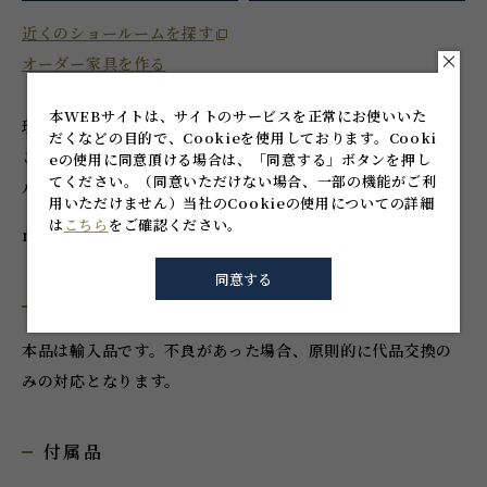
近くのショールームを探す
オーダー家具を作る
本WEBサイトは、サイトのサービスを正常にお使いいた
珪砂等の主成分に酸化鉛を加え、透明度や屈折率を高くする
だくなどの目的で、Cookieを使用しております。
Cooki
ことで美しい輝きを放つクリスタルガラス。花を象ったフォ
eの使用に同意頂ける場合は、「同意する」ボタンを押し
てください。
（同意いただけない場合、一部の機能がご利
ルムと繊細な輝きで、家具に高級感を演出します。
用いただけません）
当社のCookieの使用についての詳細
は
こちら
をご確認ください。
made in SPAIN
同意する
注意事項
本品は輸入品です。不良があった場合、原則的に代品交換の
みの対応となります。
付属品