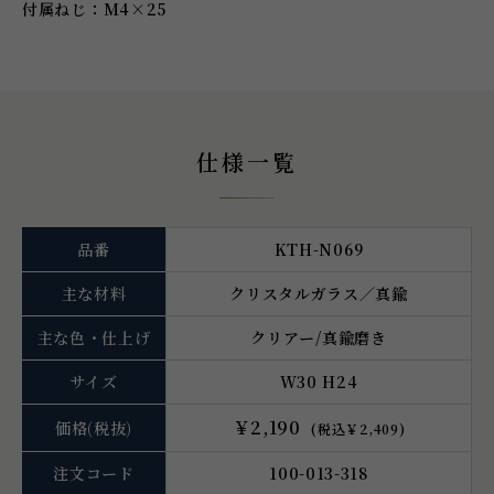
付属ねじ：M4×25
仕様一覧
品番
KTH-N069
主な材料
クリスタルガラス／真鍮
主な色・仕上げ
クリアー/真鍮磨き
サイズ
W30 H24
￥2,190
価格
(税抜)
(税込￥2,409)
注文コード
100-013-318