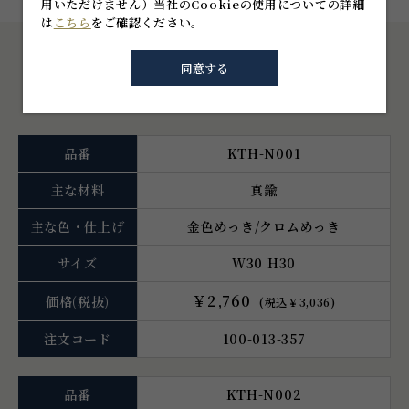
用いただけません）
当社のCookieの使用についての詳細
は
こちら
をご確認ください。
同意する
仕様一覧
品番
KTH-N001
主な材料
真鍮
主な色・仕上げ
金色めっき/クロムめっき
サイズ
W30 H30
￥2,760
価格
(税抜)
(税込￥3,036)
注文コード
100-013-357
品番
KTH-N002