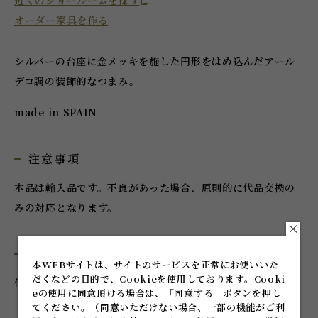
近くのショールームを探す
オーダー家具を作る
シルバーの台座に金メッキを施した円形をはめ込んだアール
デコ調の装飾的なつまみ。
made in SPAIN
注意事項
本品は輸入品です。不良があった場合、原則的に代品交換の
みの対応となります。
付属品
本WEBサイトは、サイトのサービスを正常にお使いいた
だくなどの目的で、Cookieを使用しております。
Cooki
付属ねじ：M4×25
eの使用に同意頂ける場合は、「同意する」ボタンを押し
てください。
（同意いただけない場合、一部の機能がご利