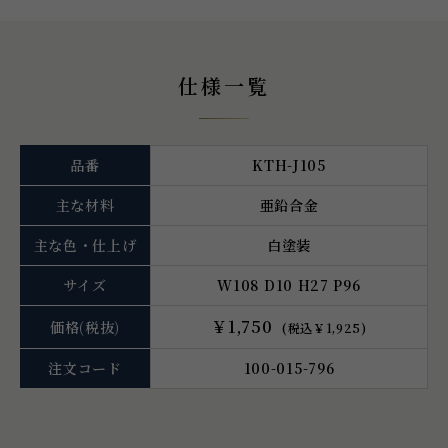
仕様一覧
品番
KTH-J105
主な材料
亜鉛合金
主な色・仕上げ
白塗装
サイズ
W108 D10 H27 P96
￥1,750
価格
(税抜)
(税込￥1,925)
注文コード
100-015-796