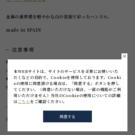
金属の重厚感を軽やかな白の塗装で彩ったハンドル。
made in SPAIN
注意事項
●本品は輸入品です。不良があった場合、原則的に代品交換
のみの対応となります。
本WEBサイトは、サイトのサービスを正常にお使いいた
だくなどの目的で、Cookieを使用しております。
Cooki
●取付相手がセラミックや金属の場合、製品の取付面と相手
eの使用に同意頂ける場合は、「同意する」ボタンを押し
物との間にパッキン等緩衝材をご用意ください。
てください。
（同意いただけない場合、一部の機能がご利
用いただけません）
当社のCookieの使用についての詳細
は
こちら
をご確認ください。
付属品
同意する
付属ねじ：M4×25