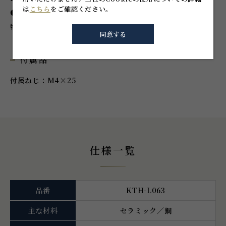
は
こちら
をご確認ください。
●取付相手がセラミックや金属の場合、製品の取付面と相手
物との間にパッキン等緩衝材をご用意ください。
同意する
付属品
付属ねじ：M4×25
仕様一覧
品番
KTH-L063
主な材料
セラミック／鋼