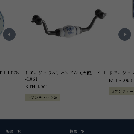
H-L078
リモージュ取っ手ハンドル（天使） KTH
リモージュブ
-L061
KTH-L063
KTH-L061
#アンティー
#アンティーク調
製品一覧
特集一覧