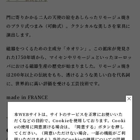
門に寄りかかる二人の天使の絵をあしらったリモージュ焼き
のブラリ式つまみ（可動式）。クラシカルな美しさを家具に
演出します。
磁器をつくるための主成分「カオリン」。この鉱床が発見さ
れた1750年頃から、マイセンやリモージュといったヨーロッ
パにおける磁器生産の歴史が始まりました。リモージュ焼き
は200年以上の伝統をもち、透けるような美しい白を代名詞
に、世界的に高い評価を受ける工芸技術です。
made in FRANCE
本WEBサイトは、サイトのサービスを正常にお使いいた
注意事項
だくなどの目的で、Cookieを使用しております。
Cooki
eの使用に同意頂ける場合は、「同意する」ボタンを押し
●本品は輸入品です。不良があった場合、原則的に代品交換
てください。
（同意いただけない場合、一部の機能がご利
のみの対応となります。
用いただけません）
当社のCookieの使用についての詳細